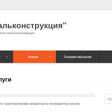
альконструкция"
онтаж металлоконструкций
о
Услуги
Галерея объектов
луги
по транспортировки габаритных и негабаритных грузов.