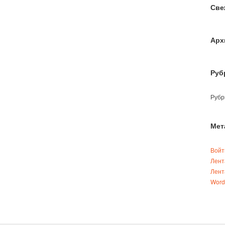
Све
Арх
Руб
Рубр
Мет
Войт
Лент
Лент
Word