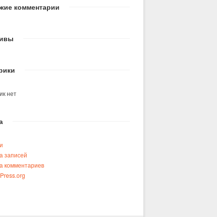
жие комментарии
ивы
рики
ик нет
а
и
а записей
а комментариев
Press.org