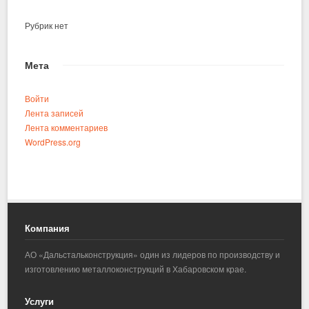
Рубрик нет
Мета
Войти
Лента записей
Лента комментариев
WordPress.org
Компания
АО «Дальстальконструкция» один из лидеров по производству и
изготовлению металлоконструкций в Хабаровском крае.
Услуги