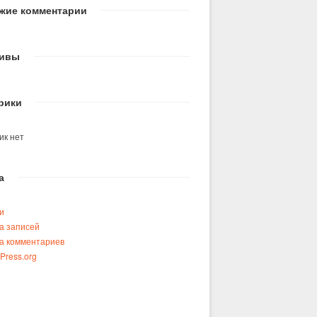
жие комментарии
ивы
рики
ик нет
а
и
а записей
а комментариев
Press.org