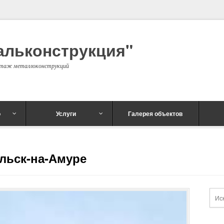
альконструкция"
онтаж металлоконструкций
о
Услуги
Галерея объектов
ольск-на-Амуре