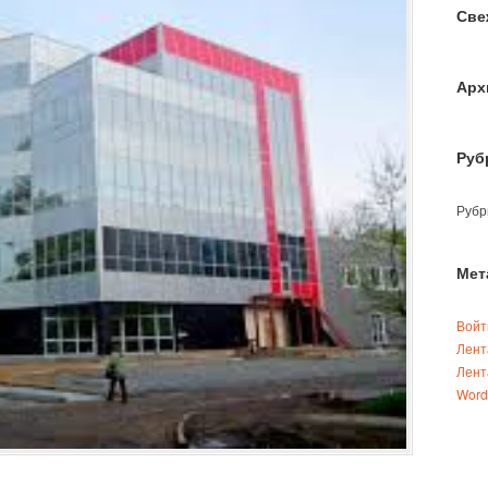
Све
Арх
Руб
Рубр
Мет
Войт
Лент
Лент
Word